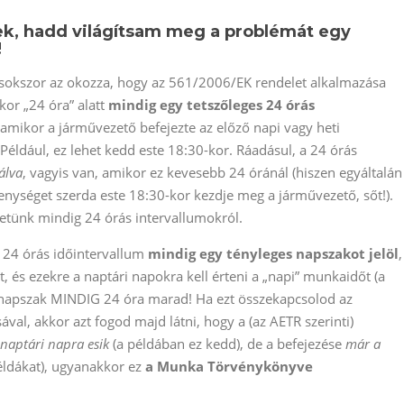
ek, hadd világítsam meg a problémát egy
!
 sokszor az okozza, hogy az 561/2006/EK rendelet alkalmazása
kor „24 óra” alatt
mindig egy tetszőleges 24 órás
amikor a járművezető befejezte az előző napi vagy heti
Például, ez lehet kedd este 18:30-kor. Ráadásul, a 24 órás
álva
, vagyis van, amikor ez kevesebb 24 óránál (hiszen egyáltalán
nységet szerda este 18:30-kor kezdje meg a járművezető, sőt!).
tünk mindig 24 órás intervallumokról.
a 24 órás időintervallum
mindig egy tényleges napszakot jelöl
,
art, és ezekre a naptári napokra kell érteni a „napi” munkaidőt (a
 napszak MINDIG 24 óra marad! Ha ezt összekapcsolod az
al, akkor azt fogod majd látni, hogy a (az AETR szerinti)
naptári napra esik
(a példában ez kedd), de a befejezése
már a
éldákat), ugyanakkor ez
a Munka Törvénykönyve