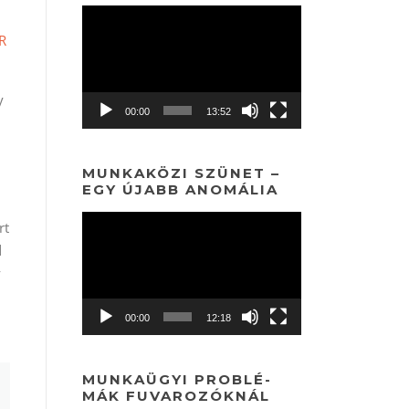
Videólejátszó
R
y
00:00
13:52
MUNKAKÖZI SZÜNET –
EGY ÚJABB ANOMÁLIA
Videólejátszó
rt
d
y
00:00
12:18
MUNKAÜGYI PROBLÉ-
MÁK FUVAROZÓKNÁL