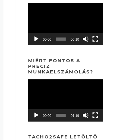
Videólejátszó
00:00
06:10
MIÉRT FONTOS A
PRECÍZ
MUNKAELSZÁMOLÁS?
Videólejátszó
00:00
01:19
TACHO2SAFE LETÖLTŐ