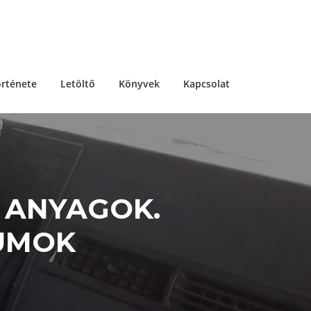
örténete
Letöltő
Könyvek
Kapcsolat
, ANYAGOK.
UMOK