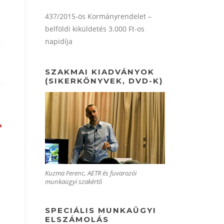
437/2015-ös Kormányrendelet –
belföldi kiküldetés 3.000 Ft-os
napidíja
SZAKMAI KIADVÁNYOK
(SIKERKÖNYVEK, DVD-K)
Kuzma Ferenc, AETR és fuvarozói
munkaügyi szakértő
SPECIÁLIS MUNKAÜGYI
ELSZÁMOLÁS