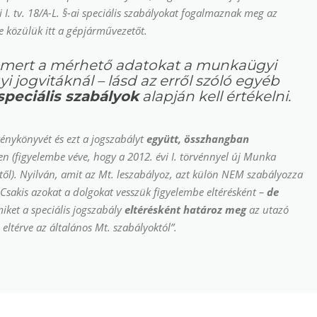
 I. tv. 18/A-L. §-ai
speciális szabályokat fogalmaznak meg
az
 közülük itt a gépjárművezetőt.
z, mert a mérhető adatokat a munkaügyi
 jogvitáknál – lásd az erről szóló egyéb
speciális szabályok
alapján kell értékelni.
énykönyvét és ezt a jogszabályt
együtt, összhangban
n (figyelembe véve, hogy a 2012. évi I. törvénnyel új Munka
től). Nyilván, amit az Mt. leszabályoz, azt külön NEM szabályozza
 Csakis azokat a dolgokat vesszük figyelembe eltérésként –
de
iket a speciális jogszabály
eltérésként határoz meg
az utazó
 eltérve az általános Mt. szabályoktól”
.