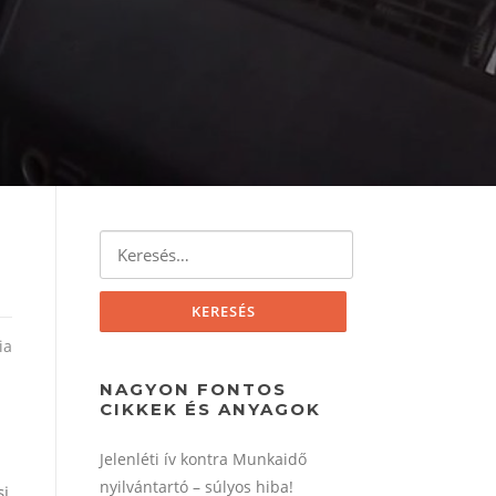
Keresés:
ia
NAGYON FONTOS
CIKKEK ÉS ANYAGOK
Jelenléti ív kontra Munkaidő
nyilvántartó – súlyos hiba!
si