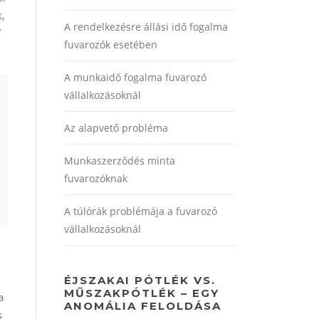
k,
A rendelkezésre állási idő fogalma
”
fuvarozók esetében
A munkaidő fogalma fuvarozó
vállalkozásoknál
Az alapvető probléma
Munkaszerződés minta
fuvarozóknak
A túlórák problémája a fuvarozó
vállalkozásoknál
ÉJSZAKAI PÓTLÉK VS.
MŰSZAKPÓTLÉK – EGY
a
ANOMÁLIA FELOLDÁSA
s