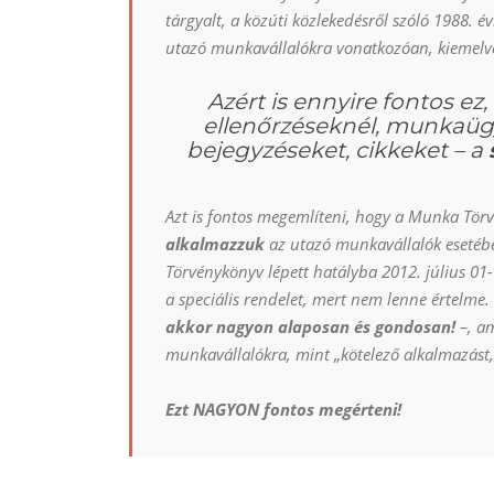
tárgyalt, a közúti közlekedésről szóló 1988. évi
utazó munkavállalókra vonatkozóan, kiemelve
Azért is ennyire fontos e
ellenőrzéseknél, munkaügyi
bejegyzéseket, cikkeket – a
Azt is fontos megemlíteni, hogy a Munka Törv
alkalmazzuk
az utazó munkavállalók esetébe
Törvénykönyv lépett hatályba 2012. július 01-
a speciális rendelet, mert nem lenne értelme.
akkor nagyon alaposan és gondosan!
–, am
munkavállalókra, mint
„kötelező alkalmazást,
Ezt NAGYON fontos megérteni!