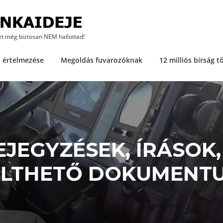
zt még biztosan NEM hallottad!
. értelmezése
Megoldás fuvarozóknak
12 milliós bírság t
JEGYZÉSEK, ÍRÁSOK
ÖLTHETŐ DOKUMENT