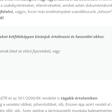
ük a szabálysértéseket, ellenőrzéseket, amiket aztán dokumentálun
felelni
, vagyis, kicsit más eredményeket szándékozunk „kihozni
K!
kat kétféleképpen kívánjuk értelmezni és használni akkor
,
inak (lásd az előző fejezeteket), vagy
z AETR és az 561/2006/EK rendelet is
tágabb értelemben
a vezetési időket, pihenőidőket, stb. (hiszen
épp azért rendeli el
tési időt, stb., hogy segítse a járművezetőt munkája balesetmente