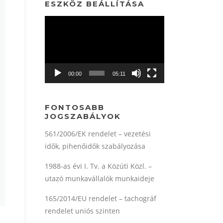
ESZKÖZ BEÁLLÍTÁSA
Videólejátszó
00:00
05:11
FONTOSABB
JOGSZABÁLYOK
561/2006/EK rendelet – vezetési
idők, pihenőidők szabályozása
1988-as évi I. Tv. a Közúti Közl. –
utazó munkavállalók munkaideje
165/2014/EU rendelet – tachográf
rendelet uniós szinten