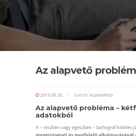
Az alapvető problé
2019.06.20.
Szerző:
KuzmaFeco
Az alapvető probléma – két
adatokból
A – részben vagy egészben – tachográf köteles
megértésénél és megfelelő alkalmazásánál 