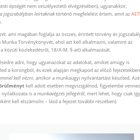
 testi épségét nem veszélyeztető elvégzésében), ugyanakkor,
a jogszabályban leírtaknak
történő megfelelést értem, amit az
AET
.
zét
, ami magában foglalja az összes, érintett törvény és jogszabál
 a Munka Törvénykönyvét, ahol azt kell alkalmazni, valamint az
. a közúti közlekedésről, 18/A-M. §-ait) alkalmazását.
rtésedre adni, hogy ugyanazokat az adatokat, amiket amúgy is
eled a korongból, és ezek alapján megkapod az előző fejezetekben
zemmel kell nézni
, amikor a munkaügyi nyilvántartást készíted. Azé
körülményt
kell adott esetben megvizsgálnod, figyelembe venne
 nyilatkozata is a
munkavégzés jellegéről
, mert lehet, hogy csak íg
ént kell elszámolni – lásd a fejezet további részében).