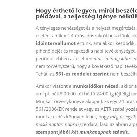
Hogy érthető legyen, miről beszél
példával, a teljesség igénye nélkül
A tényleges nehézséget és a helyzet megértését
esetén, amikor 24 órás időszakról beszélünk, ak
időintervallumot
értünk, ami akkor kezdődik, 
pihenőidejét és megkezdi a napi tevékenységét. 
periódus ebben az esetben
nincs mindig kihaszn
nem törvényszerű, hogy a következő napi tevéke
Tehát, az
561-es rendelet szerint
nem beszélhe
Amikor viszont a
munkaidőket nézed
, akkor 
ami pl. hétfő 00:00-tól hétfő 24:00-ig (éjfélig) t
Munka Törvénykönyve alapján). És egy 24 órás
561/2006/EK rendelet vagy az AETR szabályozásáv
munkakezdés könnyen lehet, hogy
még az egyik 
másik naptári napra
(szerdára, lásd az ábrán a p
szempontjából
két munkanapnak
számít
.