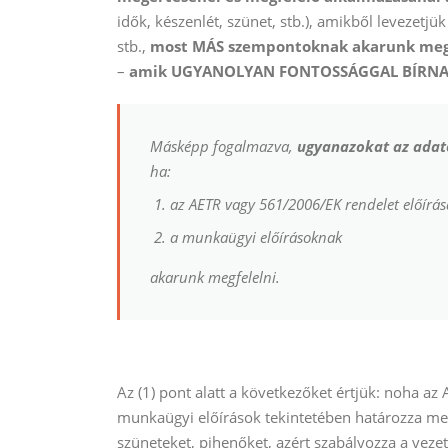
idők, készenlét, szünet, stb.), amikből levezetj
stb.,
most MÁS szempontoknak akarunk meg
–
amik UGYANOLYAN FONTOSSÁGGAL BÍRNA
Másképp fogalmazva,
ugyanazokat az adato
ha:
az AETR vagy 561/2006/EK rendelet előírása
a munkaügyi előírásoknak
akarunk megfelelni.
Az (1) pont alatt a következőket értjük: noha a
munkaügyi előírások tekintetében határozza meg 
szüneteket, pihenőket, azért szabályozza a veze