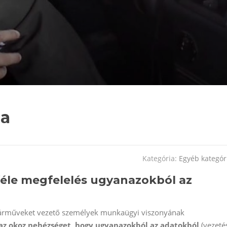
ma
Kategória:
Egyéb kategór
féle megfelelés ugyanazokból az
 járműveket vezető személyek munkaügyi viszonyának
az okoz nehézséget, hogy ugyanazokból az adatokból
(vezeté