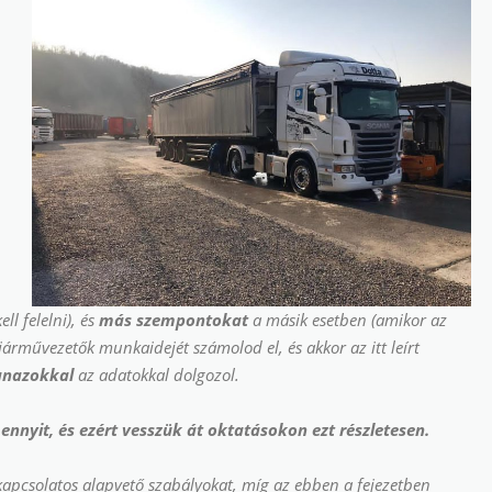
l felelni), és
más szempontokat
a másik esetben (amikor az
ó járművezetők
munkaidejét
számolod el, és akkor az itt leírt
anazokkal
az adatokkal dolgozol.
ennyit, és ezért vesszük át oktatásokon ezt részletesen.
kapcsolatos
alapvető szabályokat
, míg az ebben a fejezetben