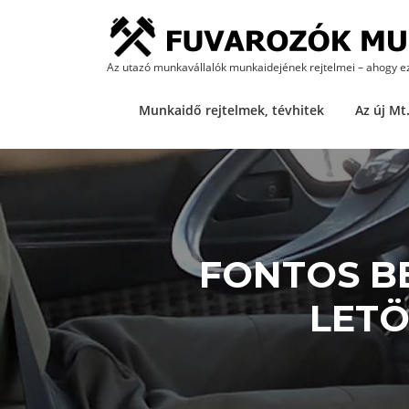
Ugrás
a
tartalomra
Az utazó munkavállalók munkaidejének rejtelmei – ahogy e
Munkaidő rejtelmek, tévhitek
Az új Mt
FONTOS BE
LET