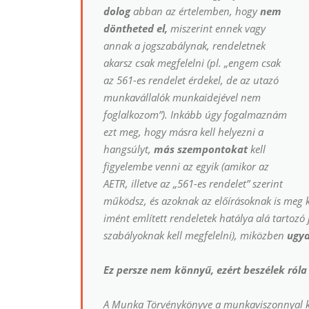
dolog
abban az értelemben, hogy
nem
döntheted el,
miszerint ennek vagy
annak a jogszabálynak, rendeletnek
akarsz csak megfelelni (pl. „engem csak
az 561-es rendelet érdekel, de az
utazó
munkavállalók munkaidejével
nem
foglalkozom”). Inkább úgy fogalmaznám
ezt meg, hogy másra kell helyezni a
hangsúlyt,
más szempontokat
kell
figyelembe venni az egyik (amikor az
AETR, illetve az „561-es rendelet” szerint
működsz, és azoknak az előírásoknak is meg kel
imént említett rendeletek hatálya alá tartoz
szabályoknak kell megfelelni), miközben
ugy
Ez persze nem könnyű, ezért beszélek róla 
A Munka Törvénykönyve a munkaviszonnyal 