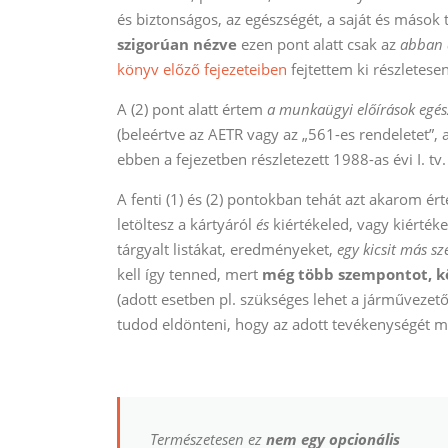
és biztonságos, az egészségét, a saját és mások
szigorúan nézve
ezen pont alatt csak az
abban 
könyv előző fejezeteiben
fejtettem ki részletesen
A (2) pont alatt értem
a munkaügyi előírások egés
(beleértve az AETR vagy az „561-es rendeletet”,
ebben a fejezetben részletezett 1988-as évi I. tv
A fenti (1) és (2) pontokban tehát azt akarom é
letöltesz a kártyáról
és
kiértékeled, vagy kiérték
tárgyalt listákat, eredményeket,
egy kicsit más s
kell így tenned, mert
még több szempontot, 
(adott esetben pl. szükséges lehet a járművezető
tudod eldönteni, hogy az adott tevékenységét mik
Természetesen ez
nem egy opcionális